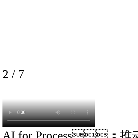
2
/
7
AI for Process